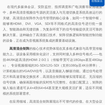
在线留言
在现代多媒体会议、安防监控、指挥调度和广电演播等应用场景
中，多种高清音视频信号源的灵活接入与无缝切换是系统高效运行的
关键。高清混合矩阵作为信号管理的核心设备，如同一个智能中枢，
能够将HDMI、DVI、VGA、SDI等不同格式的高清信号进行统一接
入、智能路由和无缝切换，为复杂环境下的信号传输提供灵活可靠的
解决方案。这种融合了高清接口技术、矩阵切换逻辑和智能控制功能
的设备，正在成为音视频系统集成的重要基础设施。
高清混合矩阵
的核心技术优势体现在其多格式兼容与高带宽传输
能力上。该设备采用模块化设计，支持同时接入多种信号格式——包
括4K/8K超高清的HDMI 2.0/2.1（传输带宽可达18Gbps甚至48Gbp
s）、专业视频领域的3G-SDI/12G-SDI（支持1080p至4K分辨率）、
计算机输出的VGA/DVI信号，以及音频嵌入/解嵌功能。通过信号处理
芯片和高速背板交换技术，高清混合矩阵能够实现零延迟、无压缩的
信号切换，确保画面传输的实时性与完整性。在接口配置上，矩阵的
输入输出通道可从4×4到64×64甚至更大规模灵活扩展，适应不同规
模的系统部署需求。
在应用领域，高清混合矩阵展现出不可替代的价值。在大型会议