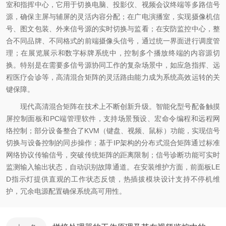
室和指挥中心，它用于切换电脑、投影仪、视频会议终端等多路信号
源，确保主屏与辅屏的灵活内容分配；在广电演播室，实现摄像机信
号、图文包装、外来信号源的实时切换与监看；在安防监控中心，整
合不同品牌、不同格式的前端摄像头信号，通过统一界面进行调度管
理；在展览展示和数字标牌系统中，控制多个播放终端的内容源切
换。特别是在需要多信号源协同工作的复杂场景中，如应急指挥、远
程医疗会诊等，高清混合矩阵的灵活路由能力成为系统高效运转的关
键保障。
现代高清混合矩阵在技术上不断创新升级。智能化型号配备触摸
屏控制面板和PC端管理软件，支持场景预设、宏命令编程和远程网
络控制；部分设备整合了KVM（键盘、视频、鼠标）功能，实现信号
切换与设备控制的同步操作；基于IP架构的分布式混合矩阵通过标准
网络协议传输信号，突破传统矩阵的距离限制；信号诊断功能可实时
监测输入输出状态，自动识别故障通道。在安装维护方面，前面板LE
D指示灯提供直观的工作状态反馈，热插拔模块设计支持不停机维
护，冗余电源配置确保系统高可用性。